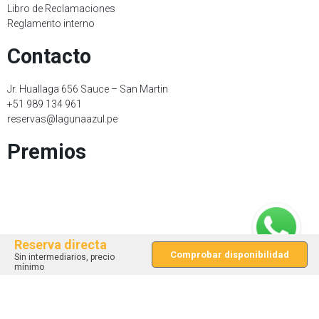
Libro de Reclamaciones
Reglamento interno
Contacto
Jr. Huallaga 656 Sauce – San Martin
+51 989 134 961
reservas@lagunaazul.pe
Premios
Métodos de pago
Reserva directa
Comprobar disponibilidad
Sin intermediarios, precio
mínimo
Copyright © 2024 Laguna Azul Hotel & Suites - Todos los derechos
reservados