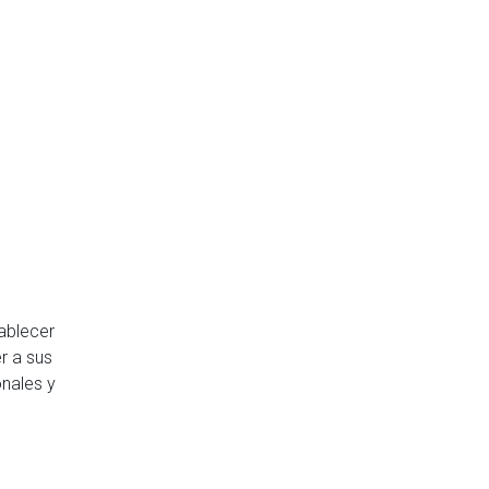
tablecer
r a sus
nales y