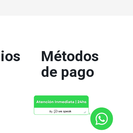
ios
Métodos
de pago