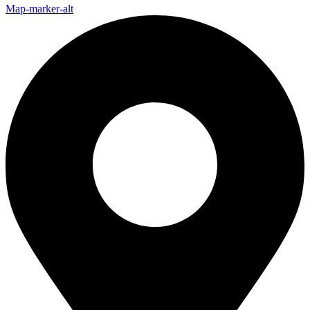
Map-marker-alt