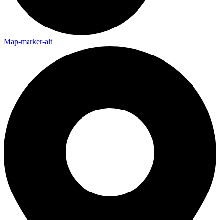
Map-marker-alt