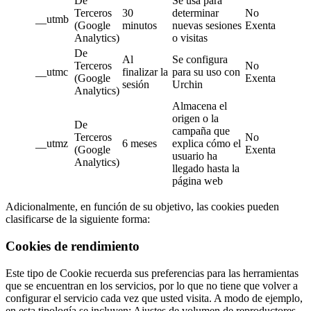
De
Se usa para
Terceros
30
determinar
No
__utmb
(Google
minutos
nuevas sesiones
Exenta
Analytics)
o visitas
De
Al
Se configura
Terceros
No
__utmc
finalizar la
para su uso con
(Google
Exenta
sesión
Urchin
Analytics)
Almacena el
origen o la
De
campaña que
Terceros
No
__utmz
6 meses
explica cómo el
(Google
Exenta
usuario ha
Analytics)
llegado hasta la
página web
Adicionalmente, en función de su objetivo, las cookies pueden
clasificarse de la siguiente forma:
Cookies de rendimiento
Este tipo de Cookie recuerda sus preferencias para las herramientas
que se encuentran en los servicios, por lo que no tiene que volver a
configurar el servicio cada vez que usted visita. A modo de ejemplo,
en esta tipología se incluyen: Ajustes de volumen de reproductores