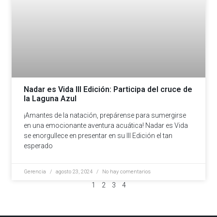
Nadar es Vida III Edición: Participa del cruce de
la Laguna Azul
¡Amantes de la natación, prepárense para sumergirse
en una emocionante aventura acuática! Nadar es Vida
se enorgullece en presentar en su III Edición el tan
esperado
Gerencia
agosto 23, 2024
No hay comentarios
1
2
3
4