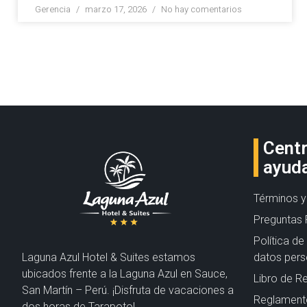
Gerencia
marzo 17, 2026
No hay comentarios
Cent
ayud
Términos y
Preguntas 
Política d
Laguna Azul Hotel & Suites estamos
datos pers
ubicados frente a la Laguna Azul en Sauce,
Libro de R
San Martín – Perú. ¡Disfruta de vacaciones a
Reglamento
dos horas de Tarapoto!