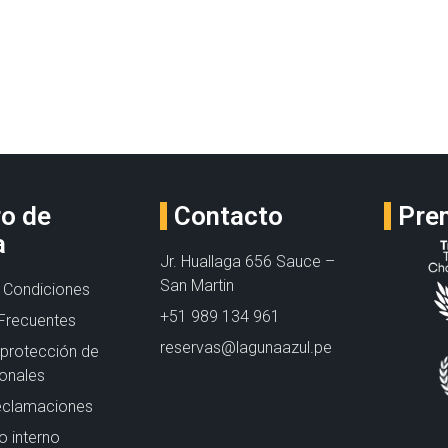
ro de
Contacto
Pre
a
Jr. Huallaga 656 Sauce –
San Martin
 Condiciones
+51 989 134 961
Frecuentes
reservas@lagunaazul.pe
e protección de
onales
eclamaciones
 interno