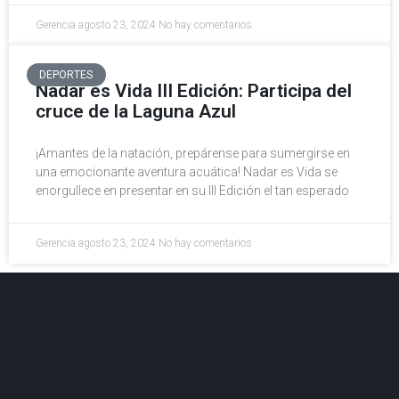
Gerencia
agosto 23, 2024
No hay comentarios
DEPORTES
Nadar es Vida III Edición: Participa del
cruce de la Laguna Azul
¡Amantes de la natación, prepárense para sumergirse en
una emocionante aventura acuática! Nadar es Vida se
enorgullece en presentar en su III Edición el tan esperado
Gerencia
agosto 23, 2024
No hay comentarios