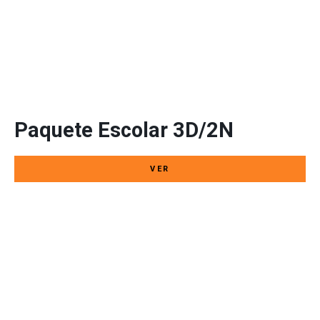
S/. 875
desde / por persona
Paquete Escolar 3D/2N
VER