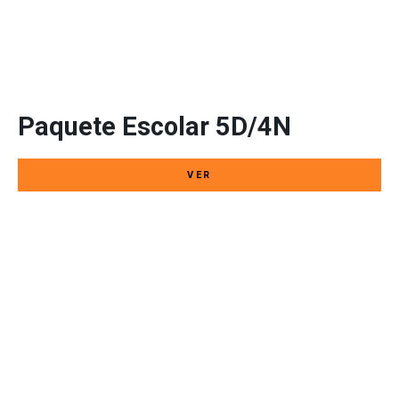
S/. 1.840
desde / por persona
Paquete Escolar 5D/4N
VER