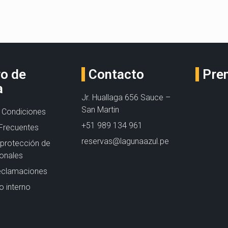
ro de
Contacto
Pre
a
Jr. Huallaga 656 Sauce –
San Martin
 Condiciones
+51 989 134 961
Frecuentes
reservas@lagunaazul.pe
e protección de
onales
eclamaciones
 interno