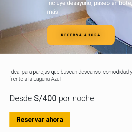
Incluye desayuno, paseo en bote, 
más
RESERVA AHORA
Ideal para parejas que buscan descanso, comodidad y
frente a la Laguna Azul.
Desde
S/400
por noche
Reservar ahora