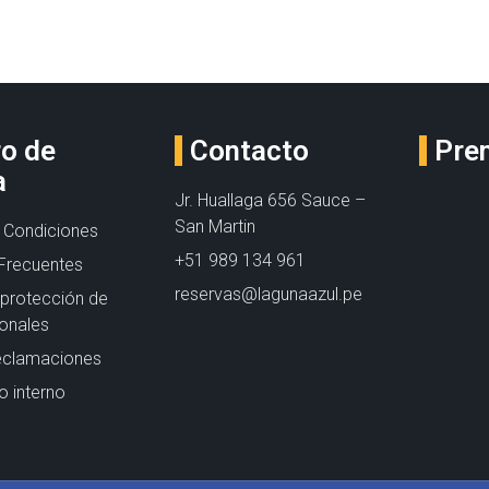
ro de
Contacto
Pre
a
Jr. Huallaga 656 Sauce –
San Martin
 Condiciones
+51 989 134 961
Frecuentes
reservas@lagunaazul.pe
e protección de
onales
eclamaciones
 interno